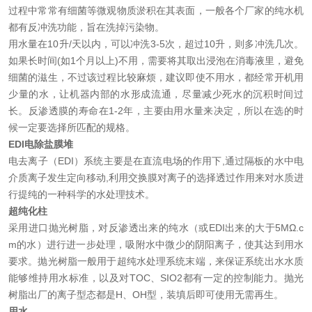
过程中常常有细菌等微观物质淤积在其表面，一般各个厂家的纯水机
都有反冲洗功能，旨在洗掉污染物。
用水量在10升/天以内，可以冲洗3-5次，超过10升，则多冲洗几次。
如果长时间(如1个月以上)不用，需要将其取出浸泡在消毒液里，避免
细菌的滋生，不过该过程比较麻烦，建议即使不用水，都经常开机用
少量的水，让机器内部的水形成流通，尽量减少死水的沉积时间过
长。反渗透膜的寿命在1-2年，主要由用水量来决定，所以在选的时
候一定要选择所匹配的规格。
EDI电除盐膜堆
电去离子（EDI）系统主要是在直流电场的作用下,通过隔板的水中电
介质离子发生定向移动,利用交换膜对离子的选择透过作用来对水质进
行提纯的一种科学的水处理技术。
超纯化柱
采用进口抛光树脂，对反渗透出来的纯水（或EDI出来的大于5MΩ.c
m的水）进行进一步处理，吸附水中微少的阴阳离子，使其达到用水
要求。抛光树脂一般用于超纯水处理系统末端，来保证系统出水水质
能够维持用水标准，以及对TOC、SIO2都有一定的控制能力。抛光
树脂出厂的离子型态都是H、OH型，装填后即可使用无需再生。
用水