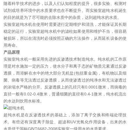
随着科学技术的进步，以及人们认知程度的提升，很多实验、检测对
在线留言
试剂或培养环境中的水质要求也在不断提升。而实验室超纯水机诞生
的目的就是为了尽可能的去除水质中的杂质，达到超纯水的水质。
联系我们
实验室超纯水机在使用时需要进行定期维护和清洗，才能保证其长期
稳定的运行，实验室超纯水机中的滤柱如果使用和维护不当，很容易
被损坏，所以在清洗时必须按照正确的方法操作，从而延长设备的使
用寿命。
产品原理
实验室纯水机一般采用先进的反渗透技术制造纯水。纯水机的工作原
理是对水施加一定的压力，使水分子和离子态的矿物质元素通过反渗
透膜，而溶解在水中的绝大部分无机盐(包括重金属)，有机物以及细
菌、病毒等无法透过反渗透膜，从而使渗透过的纯净水和无法渗透过
的浓缩水严格的分开。反渗透膜上的孔径只有0.0001微米，而病毒的
直径一般有0.02-0.4微米，普通细菌的直径有0.4-1微米，纯水机流出
的水达到饮用水标准。
超纯水机是在反渗透技术的基础上，添加了离子交换和终端处理技
术。有些还有深度离子除盐、超滤和UV光氧化作用设备，出来的水
水质优于国标GB/T6682-2008实验室一级用水的水质要求。