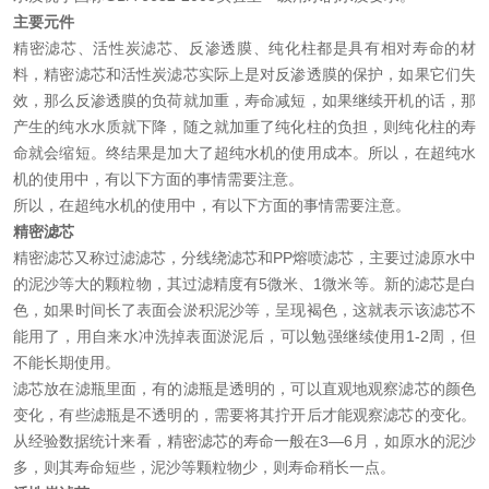
主要元件
精密滤芯、活性炭滤芯、反渗透膜、纯化柱都是具有相对寿命的材
料，精密滤芯和活性炭滤芯实际上是对反渗透膜的保护，如果它们失
效，那么反渗透膜的负荷就加重，寿命减短，如果继续开机的话，那
产生的纯水水质就下降，随之就加重了纯化柱的负担，则纯化柱的寿
命就会缩短。终结果是加大了超纯水机的使用成本。所以，在超纯水
机的使用中，有以下方面的事情需要注意。
所以，在超纯水机的使用中，有以下方面的事情需要注意。
精密滤芯
精密滤芯又称过滤滤芯，分线绕滤芯和PP熔喷滤芯，主要过滤原水中
的泥沙等大的颗粒物，其过滤精度有5微米、1微米等。新的滤芯是白
色，如果时间长了表面会淤积泥沙等，呈现褐色，这就表示该滤芯不
能用了，用自来水冲洗掉表面淤泥后，可以勉强继续使用1-2周，但
不能长期使用。
滤芯放在滤瓶里面，有的滤瓶是透明的，可以直观地观察滤芯的颜色
变化，有些滤瓶是不透明的，需要将其拧开后才能观察滤芯的变化。
从经验数据统计来看，精密滤芯的寿命一般在3—6月，如原水的泥沙
多，则其寿命短些，泥沙等颗粒物少，则寿命稍长一点。