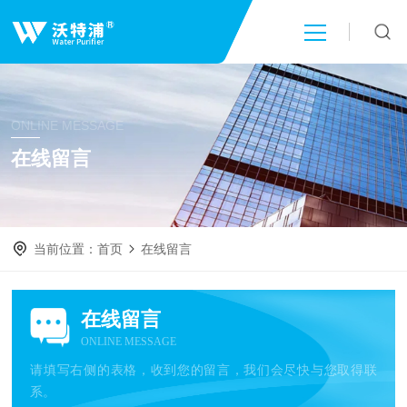
首页
ONLINE MESSAGE
关于我们
在线留言
产品中心
当前位置：
首页
在线留言
新闻中心
技术文章
在线留言
ONLINE MESSAGE
成功案例
请填写右侧的表格，收到您的留言，我们会尽快与您取得联
系。