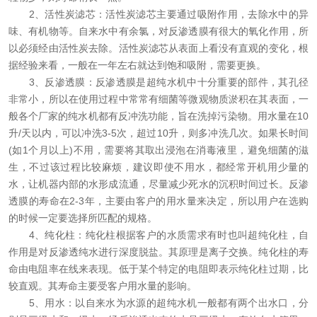
2、活性炭滤芯：活性炭滤芯主要通过吸附作用，去除水中的异
味、有机物等。自来水中有余氯，对反渗透膜有很大的氧化作用，所
以必须经由活性炭去除。活性炭滤芯从表面上看没有直观的变化，根
据经验来看，一般在一年左右就达到饱和吸附，需要更换。
3、反渗透膜：反渗透膜是超纯水机中十分重要的部件，其孔径
非常小，所以在使用过程中常常有细菌等微观物质淤积在其表面，一
般各个厂家的纯水机都有反冲洗功能，旨在洗掉污染物。用水量在10
升/天以内，可以冲洗3-5次，超过10升，则多冲洗几次。如果长时间
(如1个月以上)不用，需要将其取出浸泡在消毒液里，避免细菌的滋
生，不过该过程比较麻烦，建议即使不用水，都经常开机用少量的
水，让机器内部的水形成流通，尽量减少死水的沉积时间过长。反渗
透膜的寿命在2-3年，主要由客户的用水量来决定，所以用户在选购
的时候一定要选择所匹配的规格。
4、纯化柱：纯化柱根据客户的水质需求有时也叫超纯化柱，自
作用是对反渗透纯水进行深度脱盐。其原理是离子交换。纯化柱的寿
命由电阻率在线来表现。低于某个特定的电阻即表示纯化柱过期，比
较直观。其寿命主要受客户用水量的影响。
5、用水：以自来水为水源的超纯水机一般都有两个出水口，分