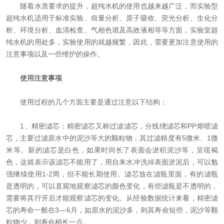
随着水质要求的提升，超纯水机的使用也越来越广泛，而实验型
在线留言
超纯水机适用于标准实验、痕量分析、原子吸收、荧光分析、生化分
析、环境分析、血清检查、气相色谱及高效液相等等方面，实验室超
联系我们
纯水机的用处多，实验使用的就越频繁，因此，需要更加注意使用的
注意事项以及一些维护的操作。
使用注意事项
使用过程的几个方面主要是通过注意以下结构：
1、精密滤芯：精密滤芯又称过滤滤芯，分线绕滤芯和PP熔喷滤
芯，主要过滤原水中的泥沙等大的颗粒物，其过滤精度有5微米、1微
米等。新的滤芯是白色，如果时间长了表面会淤积泥沙等，呈现褐
色，这就表示该滤芯不能用了，用自来水冲洗掉表面淤泥后，可以勉
强继续使用1-2周，但不能长期使用。滤芯放在滤瓶里面，有的滤瓶
是透明的，可以直观地观察滤芯的颜色变化，有些滤瓶是不透明的，
需要将其拧开后才能观察滤芯的变化。从经验数据统计来看，精密滤
芯的寿命一般在3—6月，如原水的泥沙多，则其寿命短些，泥沙等颗
粒物少，则寿命稍长一点。