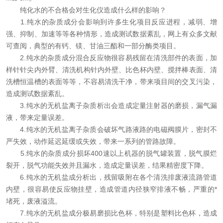
纯化水的不合格会对生化仪造成什么样的影响？
1.纯水的杂质成分会影响到许多生化项目反应进程，减弱、增
强、抑制、加速等等各种情形，造成测试数据紊乱，网上有众多文献
可查阅，典型的有钙、镁、甘油三酯和一部分酶类项目。
2.纯水的杂质成分混合反应物很容易残留在清洗部件的表面，加
样针针尖内外臂、清洗机构针内外壁、比色杯内壁、搅拌棒表面、清
洗槽恒温槽的表面等等，不容易清洗干净，带来项目间的交叉污染，
造成测试数据紊乱。
3.纯水的无机盐离子杂质析出会造成定量注射器的磨损，漏气漏
液，带来定量误差。
4.纯水的无机盐离子杂质会破坏气路液路的电磁阀膜片，密封不
严失效，动作延迟延缓或失效，带来一系列的管路故障。
5.纯水的杂质成分损坏400速以上机器的脱气罐装置，脱气膜烂
裂开，脱气功能失效并且漏水，造成定量误差，结果精密度下降。
6.纯水的无机盐成分析出，残留吸附在各个清洗排废液流路管道
内壁，很容易使反应物挂壁，造成管道内径狭窄排液不畅，严重的*
堵死，废液溢流。
7.纯水的无机盐成分极易磨损比色杯，特别是塑料比色杯，造成