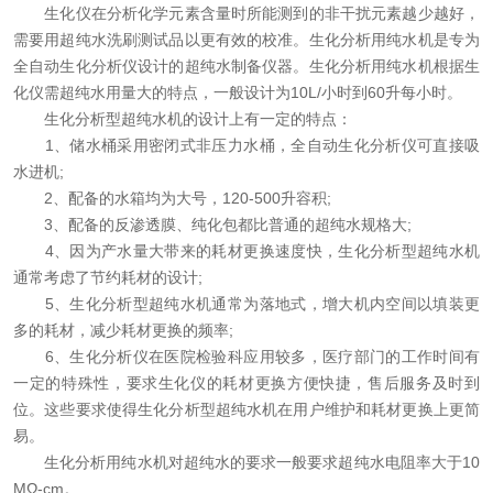
生化仪在分析化学元素含量时所能测到的非干扰元素越少越好，
在线留言
需要用超纯水洗刷测试品以更有效的校准。生化分析用纯水机是专为
全自动生化分析仪设计的超纯水制备仪器。生化分析用纯水机根据生
联系我们
化仪需超纯水用量大的特点，一般设计为10L/小时到60升每小时。
生化分析型超纯水机的设计上有一定的特点：
1、储水桶采用密闭式非压力水桶，全自动生化分析仪可直接吸
水进机;
2、配备的水箱均为大号，120-500升容积;
3、配备的反渗透膜、纯化包都比普通的超纯水规格大;
4、因为产水量大带来的耗材更换速度快，生化分析型超纯水机
通常考虑了节约耗材的设计;
5、生化分析型超纯水机通常为落地式，增大机内空间以填装更
多的耗材，减少耗材更换的频率;
6、生化分析仪在医院检验科应用较多，医疗部门的工作时间有
一定的特殊性，要求生化仪的耗材更换方便快捷，售后服务及时到
位。这些要求使得生化分析型超纯水机在用户维护和耗材更换上更简
易。
生化分析用纯水机对超纯水的要求一般要求超纯水电阻率大于10
MΩ-cm。