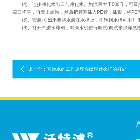
(4)、连接净化水出口与净化水。如流量大于500升，可直接
端口切平，再套上螺帽，然后把管塞插入PE管，插紧，将PE
(5)、安装水:如果要将水装在水槽上，不锈钢水槽可用开
(6)、打开总进水球阀，对净水机进行调试(调试步骤详见
上一个：
直饮水的工作原理会出现什么样的好处