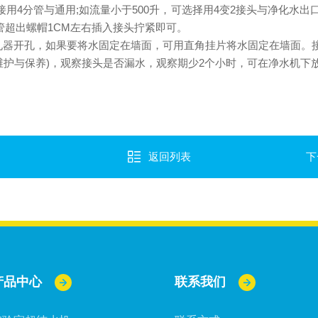
用4分管与通用;如流量小于500升，可选择用4变2接头与净化水出
管超出螺帽1CM左右插入接头拧紧即可。
孔器开孔，如果要将水固定在墙面，可用直角挂片将水固定在墙面。接
维护与保养)，观察接头是否漏水，观察期少2个小时，可在净水机下
返回列表
下
产品中心
联系我们