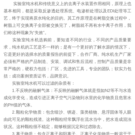
实验室纯水机和传统意义上的去离子水装置作用相同，原理上也
在线留言
基本相同，都是采取反渗透处理系统、电渗析处理以及EDI处理等工
艺，终于实现将原水纯化的目的。其工作原理是在树脂交换过程中，
联系我们
树脂上可交换离子全部被交换完了，树脂就不再有水中离子作用，我
们称这种现象为“失效”。
实验室纯水机选购前，要知道不同的行业，不同的产品质量要
求，纯水机的工艺是不一样的；是有一个更好的了解水源的情况下，
它是更好的选择水的质量报告的前提下，合作厂商。纯水机生产厂家
必须有严格的产品制造、安装、调试和售后流程，控制产品质量是非
常严格的，硬权力包括：厂区，先进的工具，专业的团队；软实力包
括：成功案例资质证书，品牌意识。
实验室纯水机可以过滤的杂质有：
1.不反映的融解气体：不反映的融解气体就是指如N2等不与水造
成化学变化，造成引进正离子空气污染物到水里的化学物质且危害水
的PH值的气体。
2.颗粒化学物质：包含细沙、锈迹、藻类植物、悬浮固体等人眼
由此可见的颗粒残渣。这种颗粒经常飘浮在流水当中，把水造成混浊
状况。这种颗粒很不稳定，能够根据沉定和过虑除去。
3.离子物质：包含正离子和阳离子。正离子化学物质一般溶于于