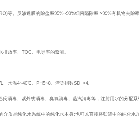
)等。反渗透膜的除盐率95%~99%细菌隔除率 >99%有机物去除率100% 
浓水排放率、TOC、电导率的监测。
、水温4~40℃、PH5~8、污染指数SDI <4.
有巴氏消毒、紫外线消毒、臭氧消毒、蒸汽消毒等，注射用水的分配系
毒的介质是纯化水系统中的纯化水本身;也可以直接将贮罐中的纯化水