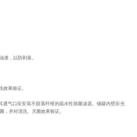
用油漆，以防剥落。
洗效果验证。
护其通气口应安装不脱落纤维的疏水性除菌滤器。储罐内壁应光
菌，并对清洗、灭菌效果验证。