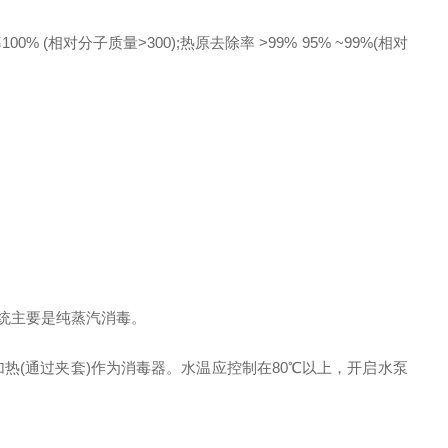
(相对分子质量>300);热原去除率 >99% 95% ~99%(相对
统主要是纯蒸汽消毒。
加热(通过夹套)作为消毒器。水温应控制在80℃以上，开启水泵