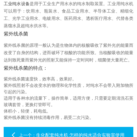
工业纯水设备
是用于工业生产用水水的纯水制取装置。工业用纯水机
在线留言
可以用于：饮用水、瓶装水、食品工业用水、半导体工业、精细化
工、光学工业用水、电镀用水、医药用水、透析医疗用水、代替各类
联系我们
蒸馏水及超纯水供水等。
紫外线杀菌
紫外线杀菌的原理一般认为是生物体内的核酸吸收了紫外光的能量而
改变了自身的结构，进而破环了核酸的功能所致。当核酸吸收的能量
达到致死量而紫外光的照射又能保持一定时间时，细菌便大量死亡。
紫外线杀菌的特点：
紫外线杀菌速度快，效率高，效果好。
紫外线照射不会改变水的物理和化学性质，对纯水不会带入附加物所
引起的污染。
适用于各种水的流量下，操作简单，适用方便，只需要定期清洗石英
玻璃套管，更换灯管即可。
体积小，轻便，耗电低。
紫外线杀菌没有持续消毒作用，易受二次污染。
生化配套纯水机 怎样的纯水适合实验室使用
上一个：