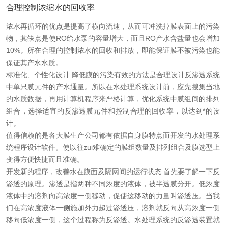
合理控制浓缩水的回收率
在线留言
浓水再循环的优点是提高了横向流速，从而可冲洗掉膜表面上的污染
物，其缺点是使RO给水泵的容量增大，而且RO产水含盐量也会增加
联系我们
10%。所在合理的控制浓水的回收和排放，即能保证膜不被污染也能
保证其产水水质。
标准化、个性化设计 降低膜的污染有效的方法是合理设计反渗透系统
中单只膜元件的产水通量。所以在水处理系统设计前，应先搜集当地
的水质数据，再用计算机程序来严格计算，优化系统中膜组间的排列
组合，选择适宜的反渗透膜元件和控制合理的回收率，以达到*的设
计。
值得信赖的是各大膜生产公司都有依据自身膜特点而开发的水处理系
统程序设计软件。使以往zui难确定的膜组数量及排列组合及膜选型上
变得方便快捷而且准确。
开发新的程序，改善水在膜面及隔网间的运行状态 首先要了解一下反
渗透的原理。渗透是指两种不同浓度的液体，被半透膜分开。低浓度
液体中的溶剂向高浓度一侧移动，促使这移动的力量叫渗透压。当我
们在高浓度液体一侧施加外力超过渗透压，溶剂就反向从高浓度一侧
移向低浓度一侧，这个过程称为反渗透。水处理系统的反渗透装置就