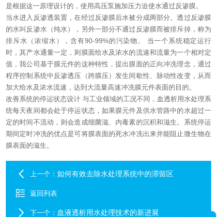
是根据这一原理设计的，使用高压泵施加压力迫使水通过反渗膜。
当水进入反渗透装置，在经过反渗膜后水被分成两部分。透过反渗膜
的水叫反渗水（纯水），另外一部分不通过反渗膜而被排斥掉，称为
排斥水（浓缩水），含有90-99%的污染物。 当一个系统稳定运行
时，其产水通量一定，则膜面给水及浓水的流速和流量为一个相对定
值，我公司基于膜元件的这种特性，提出膜面的正向冲冼理念，通过
程序控制系统中反渗透压（跨膜压）发生间歇性、脉动性改变，从而
加大给水及浓水流速，达到大流量高速冲冼膜元件表面的目的。
改善系统的停运状态设计 与工业领域的工况不同，血透析用水处理系
统每天夜间都会处于停运状态，如果膜元件及供水管路中的水超过一
定的时间不流动，则会造成细菌滋、内毒素的沉积和滋生。系统停运
期间定时冲冼的优点是可将膜表面的死水冲冼出来并能阻止微生物在
膜表面的滋生。
如何有效去除水处理系统中的滞留区
上一个：
返回列表
血液透析用水处理技术的新进展
下一个：