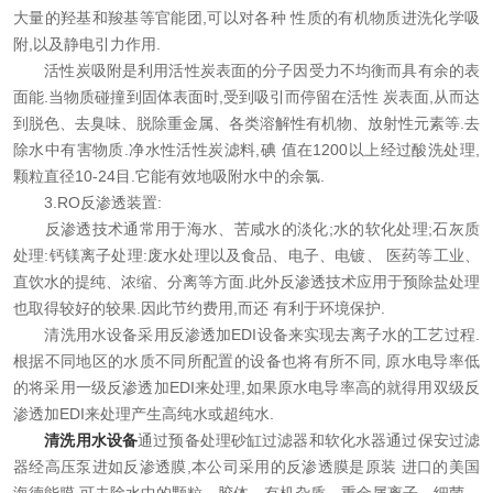
大量的羟基和羧基等官能团,可以对各种 性质的有机物质进洗化学吸
附,以及静电引力作用.
活性炭吸附是利用活性炭表面的分子因受力不均衡而具有余的表
面能.当物质碰撞到固体表面时,受到吸引而停留在活性 炭表面,从而达
到脱色、去臭味、脱除重金属、各类溶解性有机物、放射性元素等.去
除水中有害物质.净水性活性炭滤料,碘 值在1200以上经过酸洗处理,
颗粒直径10-24目.它能有效地吸附水中的余氯.
3.RO反渗透装置:
反渗透技术通常用于海水、苦咸水的淡化;水的软化处理;石灰质
处理:钙镁离子处理:废水处理以及食品、电子、电镀、 医药等工业、
直饮水的提纯、浓缩、分离等方面.此外反渗透技术应用于预除盐处理
也取得较好的较果.因此节约费用,而还 有利于环境保护.
清洗用水设备采用反渗透加EDI设备来实现去离子水的工艺过程.
根据不同地区的水质不同所配置的设备也将有所不同, 原水电导率低
的将采用一级反渗透加EDI来处理,如果原水电导率高的就得用双级反
渗透加EDI来处理产生高纯水或超纯水.
清洗用水设备
通过预备处理砂缸过滤器和软化水器通过保安过滤
器经高压泵进如反渗透膜,本公司采用的反渗透膜是原装 进口的美国