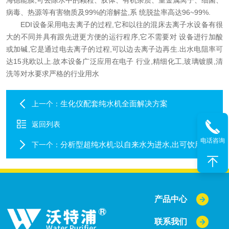
海德能膜,可去除水中的颗粒、胶体、有机杂质、重金属离子、细菌、
病毒、热源等有害物质及99%的溶解盐,系 统脱盐率高达96~99%.
EDI设备采用电去离子的过程,它和以往的混床去离子水设备有很
大的不同并具有跟先进更方便的运行程序,它不需要对 设备进行加酸
或加碱,它是通过电去离子的过程,可以边去离子边再生.出水电阻率可
达15兆欧以上.故本设备广泛应用在电子 行业,精细化工,玻璃镀膜,清
洗等对水要求严格的行业用水
生化仪配套纯水机全面解决方案
上一个：
返回列表
电话咨询
分析型超纯水机:以自来水为进水,出可饮用水
下一个：
产品中心
联系我们