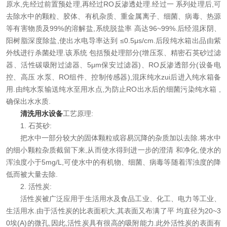
原水,先经过前置预处理,再经过RO反渗透处理.经过一 系列处理后,可
在线留言
去除水中的颗粒、胶体、有机杂质、重金属离子、细菌、病毒、热源
等有害物质及99%的溶解盐,系统脱盐率 高达96~99%.后经混床阴、
联系我们
阳树脂深度除盐,使出水电导率达到 ≤0.5μs/cm.后段纯水箱出品由紫
外线进行杀菌处理.该系统 包括预处理部分(增压泵、精密石英砂过滤
器、活性碳吸附过滤器、5μm保安过滤器)、RO反渗透部分(设备电
控、高压 水泵、RO组件、控制传感器),混床纯水zui后进入纯水箱备
用.由纯水泵输送纯水至用水点,为防止RO出水后的细菌污染纯水箱 ,
确保出水水质.
清洗用水设备
工艺原理:
1. 石英砂:
把水中一部分较大的固体颗粒或容易沉降的杂质加以去除.将水中
的细小颗粒杂质截留下来,从而使水得到进一步的澄清 和净化,使水的
浑浊度小于5mg/L,可使水中的有机物、细菌、病毒等随着浑浊度的降
低而被大量去除.
2. 活性炭:
活性炭被广泛应用于生活用水及食品工业、化工、电力等工业、
生活用水.由于活性炭的比表面积大,其表面又布满了平 均直径为20~3
0埃(A)的微孔,因此,活性炭具有很高的吸附能力.此外活性炭的表面有