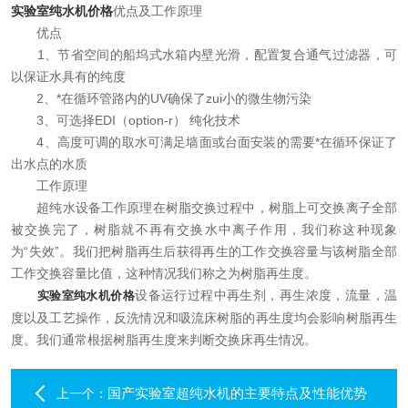
实验室纯水机价格
优点及工作原理
在线留言
优点
1、节省空间的船坞式水箱内壁光滑，配置复合通气过滤器，可
联系我们
以保证水具有的纯度
2、*在循环管路内的UV确保了zui小的微生物污染
3、可选择EDI（option-r） 纯化技术
4、高度可调的取水可满足墙面或台面安装的需要*在循环保证了
出水点的水质
工作原理
超纯水设备工作原理在树脂交换过程中，树脂上可交换离子全部
被交换完了，树脂就不再有交换水中离子作用，我们称这种现象
为“失效”。我们把树脂再生后获得再生的工作交换容量与该树脂全部
工作交换容量比值，这种情况我们称之为树脂再生度。
设备运行过程中再生剂，再生浓度，流量，温
实验室纯水机价格
度以及工艺操作，反洗情况和吸流床树脂的再生度均会影响树脂再生
度。我们通常根据树脂再生度来判断交换床再生情况。
国产实验室超纯水机的主要特点及性能优势
上一个：