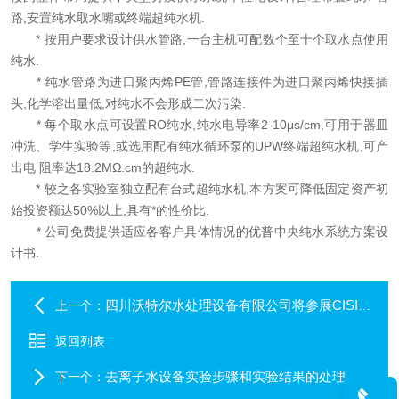
路,安置纯水取水嘴或终端超纯水机.
* 按用户要求设计供水管路,一台主机可配数个至十个取水点使用
纯水.
* 纯水管路为进口聚丙烯PE管,管路连接件为进口聚丙烯快接插
头,化学溶出量低,对纯水不会形成二次污染.
* 每个取水点可设置RO纯水,纯水电导率2-10μs/cm,可用于器皿
冲洗、学生实验等,或选用配有纯水循环泵的UPW终端超纯水机,可产
出电 阻率达18.2MΩ.cm的超纯水.
* 较之各实验室独立配有台式超纯水机,本方案可降低固定资产初
始投资额达50%以上,具有*的性价比.
* 公司免费提供适应各客户具体情况的优普中央纯水系统方案设
计书.
四川沃特尔水处理设备有限公司将参展CISILE 2015
上一个：
返回列表
去离子水设备实验步骤和实验结果的处理
下一个：