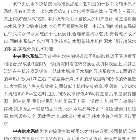
该中央供水系统是按照标准反渗透工艺制造的一款中央纯水供水
在线留言
系统,具有流量大、出水水质稳定,自动化程度高等优点,无需专人看管,
真正实现"傻瓜式"控制.本系统专为用水量较大的用户设计,可直接将自
联系我们
来水纯化为实验室纯水.本公司可根据实验楼、中试车间的整体布局提
供中央纯水供水系统的个性化设计,合理布置纯水管路,安装纯水取水
口.同时本系统产水也可作为纯水进水型超纯水机的源水,进行超纯水
的制备,实现分质供水功能.
中央供水系统
工作过程中,水中的钙镁离子和碳酸根离子受热后互
相结合,形成盐(碳酸钙、镁)沉淀附着在热交换面及填料表面上,尤其是
沉淀在主机冷凝器铜管上结成水垢,由于水垢的导热系数为1.1,而铜管
的导热系数为170左右,二者差异悬殊,水垢的形成阻碍制冷液的热量散
出,大大降低了热交换效率,进而降低了机组制冷效率,据测算,当冷却水
系统结垢0.8㎜左右时,主机制冷效率降低40%,其直接后果是浪费能
源、影响使用,我们常见到的机组高压升高、温度上升,甚至自动保护
停机,其原因之一就是结垢所致,此外,水垢易导致垢下腐蚀,进而引起蚀
漏,危害设备安全,因此需对冷却水进行水处理,使水质符合机组运行要
求.
中央供水系统
为客户提供实验楼用水之*解决方案,公司根据实验
楼的整体布局提供中央型分质供水系统个性化设计,合理布置纯水 管