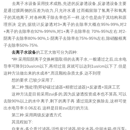
去离子水设备采用技术成熟,先进的反渗透设备,反渗透设备主要
在线留言
是通过膜两侧的压差为动力,只允许水通 过而截留除了氢离子和氧离
子的其他离子,对各种离子除去率也不一样,这个也是由于其结构和原
联系我们
理所决 定的,据统计反渗透对3+离子的去除率大概在95%-99%,对2
+离子的去除率在92%-99%%,对1+离子去除率在 70%-95%左右.对2-
阴离子去除率80%-90%,1-阴离子去除率在75%-95%左右,除硝酸根离
子去除率50%-75%.
去离子水设备
的工艺大致可分为四种:
*种:采用阳阴离子交换树脂取得的去离子水,一般通过之后,出水电
导率可降到10us/cm以下,再经过混 床就可以达到1us/cm以下了.但是
这种方法做出来的水成本*,而且颗粒杂质太多,达不到理
想的要求.已较少采用了.
第二种:预处理(即砂碳过滤器+精密过滤器)+反渗透+混床工艺
这种方法是目前采用zui多的,因为反渗透投资成本也不算高,可以
去除90%以上的水中离子,剩下的离子再 通过混床交换除去,这样可使
出水电导率:0.06左右.这样是目前zui流行的方法.
第三种:采用两级反渗透方式
其流程如下:
自来水-多介质过滤器-活性炭过滤器-软化水器-中间水箱-低压泵-