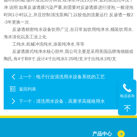
循环到药箱,循环清洗30分钟后,在净水冲洗15分钟,直到清洗剂冲洗干
净.说明:如果反渗透膜污染严重,则需要对反渗透膜进行浸泡,一般浸泡
时间1小时以上,并且控制清洗泵阀门,以较低的流量运行.反渗透一般2
-3年更换一次.
反渗透精密纯水设备饮用广泛,在日常如饮用纯净水,桶装饮用水,
海水淡化以及工业上化
工纯水,机械冲洗纯水,涂装纯净水,等等
反渗透膜式纯净水核心部件,我公司主要是采用美国品牌海德能或
陶氏,有4寸和8寸,设计4寸出纯水0.25吨/支,8寸出纯水1吨/支.
电子行业清洗用水设备系统的工艺
上一个：
返回列表
电话咨询
清洗用水设备，高要求高规格用水
下一个：
产品中心