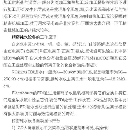
加工时所处的温度,一般分为冷加工和热加工.冷加工是指在常温下进
在线留言
行加工,不会发生化学或者是物理相变现象.相反,比常温高或者低的情
况下,会引起弓箭的化学或者物理相变现象,被叫做热加工.无论是哪种
联系我们
精密机械加工,对于用水要求都是非常高的,下面为大家介绍一下于精
密机械加工的超纯水设备.
精密纯水设备
的工作原理
自来水中常含有钠、钙、镁、氯、硝酸盐、硅等溶解盐.这些盐是
由负电离子(负离子)和正电离子(正离子)组成.反渗透可以除去其中超
过99%的离子.自来水也含有微量金属,溶解的气体(如CO2)和其它必
须在工业处理中去除的弱离子化的化合物(如硅和硼).
RO出水(EDI进水)一般为4—30μ/cm(电导),也就是电阻率为50—
250KΩ·cm.根据不同需要,超纯水或去离子水一般电阻为2—18.2MΩ·
cm.
Electropure的EDI通过用氢离子或氢氧根离子将它们交换并将它
们送至浓水流中除去它们.要使EDI处于*工作状态、不出故障的基本要
求就是对EDI进水要求进行适当的预处理.进水中的杂质对去离子模块
有很大影响.并可能导致缩短模块的寿命.
精密纯水设备自动显示部分
1)LCD大屏幕显示中文菜单,运行状态清晰可见,易操作;