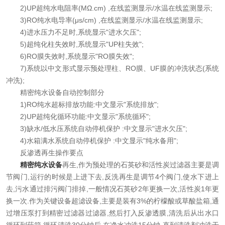
2)UP超纯水电阻率(MΩ.cm) ,在线监测显示/水温在线监测显示;
3)RO纯水电导率(μs/cm) ,在线监测显示/水温在线监测显示;
4)进水压力不足时,系统显示"进水欠压";
5)超纯化柱失效时,系统显示"UP柱失效";
6)RO膜失效时,系统显示"RO膜失效";
7)系统以中文形式显示预处理柱、RO膜、UF膜的冲洗状态(系统
冲洗);
精密纯水设备自动控制部分
1)RO纯水超标排放功能:中文显示"系统排放";
2)UP超纯化循环功能:中文显示"系统循环";
3)缺水/低水压系统自动停机保护 :中文显示"进水欠压";
4)水箱满水系统自动停机保护 :中文显示"纯水备用";
反渗透再生操作要点
精密纯水设备
再生,作为预处理的石英砂和活性炭过滤器主要是调
节阀门,运行的时候是上进下去,反洗再生是调节4个阀门,使水下进上
去,污水通过排污阀门排掉,一般情况石英砂2年更换一次,活性炭1年更
换一次.作为关键设备超滤设备,主要是装有3%的柠檬酸或草酸盐箱,通
过增压泵打到精密过滤器过滤器,然后打入反渗透膜,清洗后从出水口