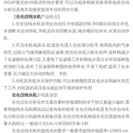
S/CAP规定的I/II级试剂纯水要求.可以为临床检验实验室和临床自动
在线留言
分析仪及相关实验室提供专业的用水方案.
【
生化仪纯水机
产品特点】
联系我们
1.生化仪纯水机采用全自动压力传感器控制,RO膜自动清洁冲洗,
水源断水自动停机,停机后自动切断水源,储水桶自动补水,水满自动停
机.
2.开启水机电源后,机器首先进入自动灌注程序,将系统内的气体
排空,以防止气锤现象损毁反渗膜,然后自动进入制水程序.这样既减少
了反渗膜的自身污染,又避免了反渗膜工作初期低水质出水对后级树脂
的消耗污染,延长了反渗膜和树脂的使用寿命,节省了耗材,提高了出水
质量.压力罐压力自动控制开、关机.
3.水机具有低水压保护功能.可以有效预防其在低水压和缺水状态
下工作,对机器的高压泵头能起到可靠的保护作用.
生化仪纯水机
介绍及选型
生化仪在分析化学元素含量时所能测到的非干扰元素越少越好,需
要用超纯水洗刷测试品以更有效的校准.生化仪纯水机是专为全自动生
化分析仪设计的超纯水制备仪器.生化仪纯水机根据生化仪需超纯水用
量大的特点,一般设计为10L/小时到60升每小时.
生化仪纯水机对超纯水的要求一般要求超纯水电阻率>10MΩ-cm.