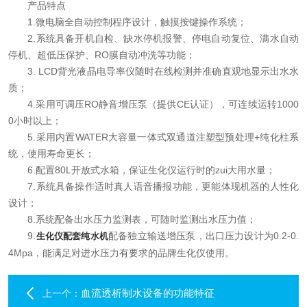
产品特点
在线留言
1.微电脑全自动控制程序设计，触摸按键操作系统；
2.系统具备开机自检、缺水停机报警、停电自动复位、满水自动
联系我们
停机、超低压保护、RO膜自动冲洗等功能；
3. LCD背光液晶电导率仪随时在线检测并准确直观地显示出水水
质；
4.采用可调压RO静音增压泵（提供CE认证），可连续运转1000
0小时以上；
5.采用内置WATER大容量一体式双通道注塑型预处理+纯化柱系
统，使用寿命更长；
6.配置80L开放式水箱，保证生化仪运行时的zui大用水量；
7.系统具备操作适时真人语音播报功能，更能体现机器的人性化
设计；
8.系统配备出水压力监测表，可随时监测出水压力值；
9.
配备独立输送增压泵，出口压力设计为0.2-0.
生化仪配套纯水机
4Mpa，能满足对进水压力有要求的品牌生化仪使用。
血流透析制水设备的功能特征
上一个：