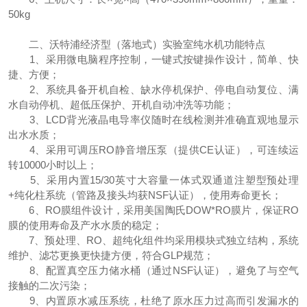
50kg
二、沃特浦经济型（落地式）实验室纯水机功能特点
1、采用微电脑程序控制，一键式按键操作设计，简单、快
捷、方便；
2、系统具备开机自检、缺水停机保护、停电自动复位、满
水自动停机、超低压保护、开机自动冲洗等功能；
3、LCD背光液晶电导率仪随时在线检测并准确直观地显示
出水水质；
4、采用可调压RO静音增压泵（提供CE认证），可连续运
转10000小时以上；
5、采用内置15/30英寸大容量一体式双通道注塑型预处理
+纯化柱系统（管路及接头均获NSF认证），使用寿命更长；
6、RO膜组件设计，采用美国陶氏DOW*RO膜片，保证RO
膜的使用寿命及产水水质的稳定；
7、预处理、RO、超纯化组件均采用模块式独立结构，系统
维护、滤芯更换更快捷方便，符合GLP规范；
8、配置真空压力储水桶（通过NSF认证），避免了与空气
接触的二次污染；
9、内置原水减压系统，杜绝了原水压力过高而引发漏水的