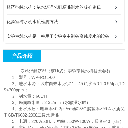
经济型纯水机：从水源净化到精准制水的核心逻辑
化验室纯水机水质检测方法
实验室纯水机是一种用于实验室中制备高纯度水的设备
产品介绍
一、沃特浦经济型（落地式）实验室纯水机技术参数
1、型号：WP-ROL-60
2、进水水源：城市自来水,水温1－45℃,水压0.1-0.5Mpa,TD
S<300ppm；
3、制水量：60L/H；
3、瞬间取水量：2-3L/min（水箱满水时）
4、出水水质：电导率≤0.2μs/cm@25℃,脱盐率≥99%,水质优
于GB/T6682-2008二级水标准；
5、电源：220V/50Hz，功率：50W-100W，噪音≤40（dB）
6、主机尺寸：长×宽×高（470×390mm×860mm）；重量：