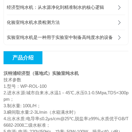
经济型纯水机：从水源净化到精准制水的核心逻辑
化验室纯水机水质检测方法
实验室纯水机是一种用于实验室中制备高纯度水的设备
产品介绍
沃特浦经济型（落地式）实验室纯水机
技术参数
1.型号：WP-ROL-100
2.进水水源:城市自来水,水温1－45℃,水压0.1-0.5Mpa,TDS<300p
pm；
3.制水量: 100L/H；
3.瞬间取水量:2-3L/min（水箱满水时）
4.出水水质:电导率≤0.2μs/cm@25℃,脱盐率≥99%,水质优于GB/T
6682-2008二级水标准；
5.电源: 电源: 220V/50Hz，功率: 50W-100W，噪音≤40（dB）