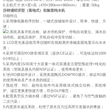
6.主机尺寸:长×宽×高（470×390mm×860mm）；重量: 50kg
沃特浦经济型（落地式）实验室纯水机
功能特点
1.采用微电脑程序控制，一键式按键操作设计，简单、快捷、方
便；
2.系统具备开机自检、缺水停机保护、停电自动复位、满水自
动停机、超低压保护、开机自动冲洗等功能；
3. LCD背光液晶电导率仪随时在线检测并准确直观地显示出水水
质；
4.采用可调压RO静音增压泵（提供CE认证），可连续运转1000
0小时以上；
5.采用内置15/30英寸大容量一体式双通道注塑型预处理+纯化柱
系统（管路及接头均获NSF认证），使用寿命更长；
6.*的RO膜组件设计，采用美国陶氏DOW*RO膜片，保证RO膜
的使用寿命及产水水质的稳定；
7.预处理、RO、超纯化组件均采用模块式独立结构，系统维
护、滤芯更换更快捷方便，符合GLP规范；
8.配置真空压力储水桶（通过NSF认证），避免了与空气接触的
二次污染；
9.内置原水减压系统，杜绝了原水压力过高而引发漏水的事故；