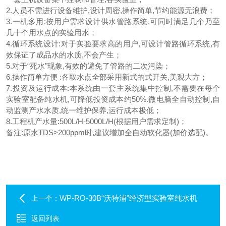
2.人员不需进行设备维护,设计周密,操作简单,节约能源无浪费；
3.一机多用:按用户需求设计供水管路系统,可同时满足几个乃至
几十个用水点的实验用水；
4.循环系统设计:对于实验要求高的用户,可设计管路循环系统,有
效保证了成品水的水质,不会产生；
5.对于“死水"现象,有效的避免了管路的二次污染；
6.操作简单方便 :各取水点全部采用新式的式开关,美观大方；
7.投资及运行成本:本系统由一套主系统集中控制,不需要在每个
实验室配备纯水机,可降低投资成本约50%.微电脑全自动控制,自
动监测产水水质,统一维护保养,运行成本极低；
8.工程机产水量:500L/H-5000L/H(根据用户需求定制)；
备注:原水TDS>200ppm时,建议增加全自动软化器(加价选配)。
WP-RO-30B“沃特浦”经济型实验室纯水机
上一个：
返回列表