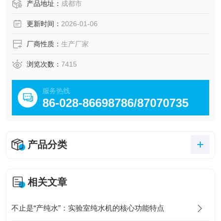
水管路系统，可同时满足几个乃至几十个用水点的实验用
产品地址：
成都市
水； 循环系统设计:对于实验要求高的用户，可设计管路
更新时间：
2026-01-06
循环系统，有效保证了成品水的水质，不会产生 “死水"现
象，有效的避免了管路的二次污染；
厂商性质：
生产厂家
浏览次数：
7415
服务热线
86-028-86698786/87070735
产品分类
相关文章
不止是“产纯水”：实验室纯水机的核心功能特点