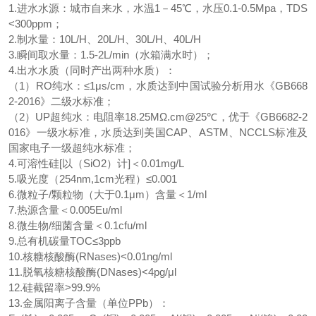
1.进水水源：城市自来水，水温1－45℃，水压0.1-0.5Mpa，TDS
<300ppm；
2.制水量：10L/H、20L/H
、
30L/H
、
40L/H
3.瞬间取水量：1.5-2L/min（水箱满水时）；
4.出水水质（同时产出两种水质）：
（
1）RO纯水：≤1μs/cm，水质达到中国试验分析用水《GB668
2-2016》二级水标准；
（
2）UP超纯水：电阻率18.25MΩ.cm@25℃，优于《GB6682-2
016》一级水标准，水质达到美国CAP、ASTM、NCCLS标准及
国家电子一级超纯水标准；
4.可溶性硅[以（SiO2）计]＜0.01mg/L
5.吸光度（254nm,1cm光程）≤0.001
6.微粒子/颗粒物（大于0.1μm）含量＜1/ml
7.热源含量＜0.00
5
Eu/ml
8.微生物/细菌含量＜0.1cfu/ml
9.总有机碳量TOC≤3ppb
10.核糖核酸酶(RNases)<0.01ng/ml
11.脱氧核糖核酸酶(DNases)<4pg/μl
12.硅截留率>99.9%
13.金属阳离子含量（单位PPb）：