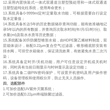
12.采用内置快装式一体式双通道注塑型预处理和一体式双通道
注塑型超纯化柱系统，使用寿命更长
；
13.系统具备0-9999ml定时定量取水功能，可根据需要自行设定
取水定量值；
14.系统具备长达5年的历史数据储存查询功能，能有效准确地记
录5年以内的所有数据，并查询历次取水时间(年/月/日/时/分)、取
水量(ml)及取水水质等历史数据；
15.系统配备30升防菌型锥形水箱，
由
HDPE聚乙烯材料制造，双
层箱体设计，
标配
0.22μm复合空气过滤器，锥形桶底部安装有
排水阀，可排空水箱储水，保证清洗效果，有效避免水质二次污
染；
16.系统具备定时开/关机功能，用户可任意设定开机或关机时
间，同时具有当前日期显示与时钟显示及设定功能
；
17.系统具备二级PIN密码保护，可设置开机密码及用户操作密
码，设备管理权和使用权分开，防止无关人员操作。
四、选配部件
1.可加价选配UV紫外灭菌系统；
2.可加价选配0.22μm终端除菌过滤器。