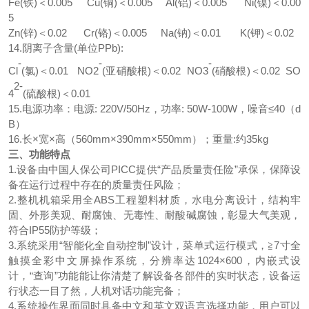
Fe(铁)＜0.005 Cu(铜)＜0.005 Al(铝)＜0.005 Ni(镍)＜0.00
5
Zn(锌)＜0.02 Cr(铬)＜0.005 Na(钠)＜0.01 K(钾)＜0.02
14.阴离子含量(单位PPb):
-
-
-
Cl
(氯)＜0.01 NO2
(亚硝酸根)＜0.02 NO3
(硝酸根)＜0.02 SO
2-
4
(硫酸根)＜0.01
15.电源功率：电源: 220V/50Hz，功率: 50W-100W，噪音≤40（d
B）
16.长×宽×高（560mm×390mm×550mm）；重量:约35kg
三、功能特点
1.设备由中国人保公司PICC提供“产品质量责任险”承保，保障设
备在运行过程中存在的质量责任风险；
2.整机机箱采用全ABS工程塑料材质，水电分离设计，
结构牢
固、外形美观、耐腐蚀、无毒性
、
耐酸碱腐蚀，彰显大气美观，
符合
IP55防护等级；
3.系统采用“智能化全自动控制”设计，菜单式运行模式，≧7寸全
触摸全彩中文屏操作系统，分辨率达1024×600，内嵌式设
计，
“查询”功能能让你清楚了解设备各部件的实时状态，
设备运
行状态一目了然，人机对话功能完备；
4.系统操作界面同时具备中文和英文双语言选择功能，用户可以