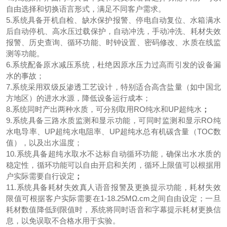
自由选择和切换语言形式，满足不同客户需求。
5.
系统具备开机自检、缺水保护报警、停电自动复位、水箱满水
后自动停机、高水压过载保护，自动冲洗，手动冲洗、耗材失效
报警、历史查询、循环功能、时钟设置、密码修改、水质在线监
测等功能。
6.系统配备原水减压系统，杜绝因原水压力过高而引发的设备漏
水的事故；
7.系统采用双级反渗透工艺设计，特别适合高含盐量（如中国北
方地区）的进水水源，降低设备运行成本；
8.系统同时产出两种水质，可分别取用RO纯水和UP超纯水
；
9.系统具备三路水质监测和显示功能，可同时监测和显示RO纯
水电导率、UP超纯水电阻率、UP超纯水总有机碳含量（TOC数
值），以及出水温度；
10.系统具备超纯水取水不达标自动循环功能，确保出水水质的
稳定性，循环功能可以自由开启和关闭，循环上限值可以根据用
户实际需要自行设定
；
11.系统具备耗材失效真人语音报警及更换提示功能，耗材失效
限值可根据客户实际需要在1-18.25MΩ.cm之间自由设定；一旦
耗材数值降低到限值时，系统将同时语音和字幕提示耗材更换信
息，以免误取不合格水用于实验。