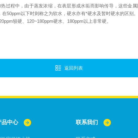
加热过程中，由于蒸发浓缩，在表层形成水垢而影响传导，这些金属
水，在50ppm以下时则称之为软水，硬水亦有*硬水及暂时硬水的区
0ppm较硬、120~180ppm硬水、180ppm以上非常硬。
返回列表
产品中心
联系我们