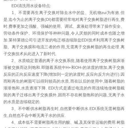
EDI清洗用水设备特点:
1、不需要再生离子交换对除去水中的盐、无机物zui为有效.但
是,迄今为止的离子交换(DI)都需要经常地对离子交换树脂进行再生,费
时,费事更加之强酸、强碱的使用、调试、废液处理带来了操作安全、
劳动条件保护、环境保护等种种问题,令人厌烦的同时成本也随之增
加.莱特莱德公司引进开发的电迁移连续除盐EDI技术利用离子交换树
脂、离子交换膜和电流三者的作用,无需离子交换树脂的再生处理.离
子交换技术从此进入了新时代.
2、水质稳定普通的离子水交换系统,随着使用离子交换树脂床渐
渐被交换而达到饱和.即随着系统中H+和OH-的浓度的增加,离子交换
反应的正向反应速度下降(增加到一定的浓度时,反应向反方向进行).因
而刚再生的树脂可以得到较高的水质,而在以后的使用中,随着树脂的
渐渐饱和,水质逐渐下降. EDI方式是通过电流的作用连续地使树脂截
留的离子迁移出离子交换膜外,因而不存在树脂饱和的问题,无离子水
的水质是连续稳定的.
3、不中断供水树脂再生时,自然要中断供水.EDI系统无需树脂再
生,自然也不会中断无离子水的供应.
4、成本低不需要树脂再生用的酸、碱,及其保管运输的费用.树脂