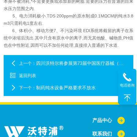
本身不被消耗,*不需要更换或添加新的树脂.需要的压力在普通的自来
水压力范围之内.
5、电力消耗极小.TDS 200ppm的原水制成0.1MΩCM的纯水3.8
m3只需耗电1度左右.
6、体积小、移动方便7、不污染环境 EDI系统将截留的离子在系
统中浓缩后洗出.其中只含有原水中的离子,而无其他酸、碱物质,PH值
也在中性附近,因而可以不加任何处理,直接排入普通的下水道.
四川沃特尔将参展第73届中国医疗器械（春季）博览会
上一个：
返回列表
电话咨询
制药纯水设备严格要求不放水
下一个：
产品中心
联系我们