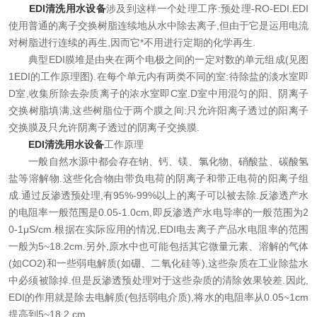
EDI清洗用水设备
涉及到这样一个处理工序:预处理-RO-EDI.EDI
在线留言
使用普通的离子交换树脂连续地从水中除去离子,但由于它是运用电流
对树脂进行连续的再生,因而它*不用进行定期的化学再生.
联系我们
典型EDI膜堆是由夹在两个电极之间的一定对数的单元组成(见图
1EDI的工作原理图).在每个单元内有两类不同的室:待除盐的淡水室即
D室,收集所除去杂质离子的浓水室即C室.D室中用混匀的阳、阴离子
交换树脂填满,这些树脂位于两个膜之间:只允许阳离子透过的阳离子
交换膜及只允许阴离子透过的阴离子交换膜.
EDI清洗用水设备
工作原理
一般自然水源中都会存在钠、钙、镁、氯化物、硝酸盐、碳酸氢
盐等溶解物.这些化合物由带负电荷的阴离子和带正电荷的阳离子组
成.通过反渗透预处理,有95%-99%以上的离子可以被去除.反渗透产水
的电阻率一般范围是0.05-1.0cm,即反渗透产水电导率的一般范围为2
0-1μS/cm.根据在实际应用的情况,EDI电去离子产品水电阻率的范围
一般为5~18.2cm.另外,原水中也可能包括其它微量元素、溶解的气体
(如CO2)和一些弱电解质(如硼、二氧化硅等),这些杂质在工业除盐水
中必须被除掉.但是反渗透预处理对于这些杂质的清除效果较差.因此,
EDI的作用就是除去电解质(包括弱电介质),将水的电阻率从0.05~1cm
提高到5~18.2 cm.