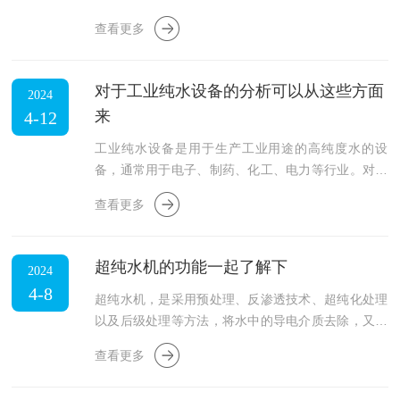
在线留言
一、实验室中央供水系统发展历程：1.早期发展：早
查看更多
期的实验室供水系统相对简单，通常依赖于桶装水或
者小型的过滤设备来提供实验用水。这些方法存在诸
联系我们
多不便，如水质不稳定、易受污染、更换水源频繁等
对于工业纯水设备的分析可以从这些方面
2024
问题。2.技术进步：随着技术的发展，中央供水系统
来
4-12
开始采用更为先进的纯化技术，比如反渗透、超滤和
离子交换等，显著提升了水质的纯净度和稳定性。3.
工业纯水设备是用于生产工业用途的高纯度水的设
自动化与智能化：近年来，随着自动化技术和信息技
备，通常用于电子、制药、化工、电力等行业。对纯
术的发展，中央供...
水设备的分析可以从以下几个方面展开：1.工艺原
查看更多
理：纯水设备通常采用多种工艺技术来去除水中的杂
质，包括反渗透、离子交换、电渗析、超滤等。分析
设备的工艺原理可以了解其去除杂质的效率和适用范
超纯水机的功能一起了解下
2024
围。2.设备组成：纯水设备通常由预处理系统、主处
4-8
理单元、储水及配送系统、控制系统等组成。分析设
超纯水机，是采用预处理、反渗透技术、超纯化处理
备的组成可以了解其结构和功能，并评估各个组件的
以及后级处理等方法，将水中的导电介质去除，又将
性能和可靠性。3.水质要求：不同的工业应用对纯水
水中不离解的胶体物质、气体及有机物均去除至很低
查看更多
的水质要求不同，例...
程度的水处理设备。超纯水机又称做：超纯水器，超
纯水设备，超纯水仪，超纯水系统，实验室超纯水器