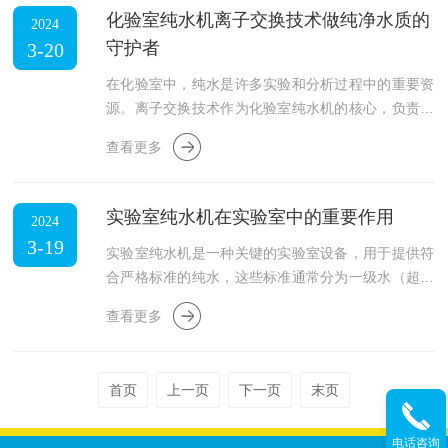
等。超纯水机所生产的超纯水电阻率一般应大于10兆
化验室纯水机离子交换技术做纯净水质的
2024
欧，10兆欧以上的水才叫超纯水。好的超纯水出水能
守护者
3-20
达到18.25兆欧。实验室超纯水机大致分为预处理、
反渗透、离子交换、终端超滤四个单元。自来水先通
在化验室中，纯水是许多实验和分析过程中的重要资
过预处理单元，去除水中较大的颗粒、悬浮物以及部
源。离子交换技术作为化验室纯水机的核心，负责去
分有机物。然...
除水中的离子和其他杂质，确保水质的纯净。纯水机
查看更多
通过离子交换技术，有效地去除水中的离子，提供满
足实验需求的纯净水。离子交换技术基于离子交换树
脂的原理。离子交换树脂是一种高分子聚合物，其表
实验室纯水机在实验室中的重要作用
2024
面带有可以与水中离子进行交换的功能团。这些功能
3-19
团可以是阳离子交换基团，如硫酸根（-SO3H）或羟
实验室纯水机是一种关键的实验室设备，用于提供符
基（-OH），也可以是阴离子交换基团，如季胺盐（-
合严格标准的纯水，这些标准通常分为一级水（超纯
NR3+）。当含有钙、镁等阳离子的硬水通过阳离子
水）、二级水和三级水；纯水机主要通过反渗透技术
查看更多
交换树脂时...
来制备高纯度的水。以下是其工作原理的详细描述：
1.预处理系统：原水先经过精密滤芯和活性炭滤芯进
行预处理，这有助于去除悬浮固体颗粒、氯和其他可
首页
上一页
下一页
末页
能影响反渗透膜效果的物质。2.反渗透系统：处理过
的水随后进入装有半透膜的反渗透装置。在这里，水
电话咨询
被加压通过RO膜，使得水分子和一些小的离子透过